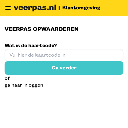
|
Klantomgeving
VEERPAS OPWAARDEREN
KLANTEN
Wat is de kaartcode?
Inloggen of registeren
Opwaarderen
Ga verder
of
Veerpas registreren
ga naar inloggen